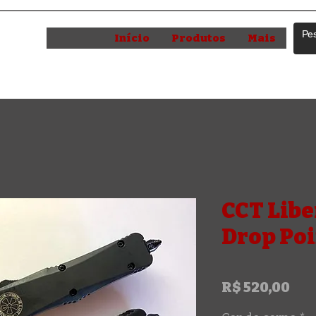
DE
Início
Produtos
Mais
s
CCT Libe
Drop Poi
Pre
R$ 520,00