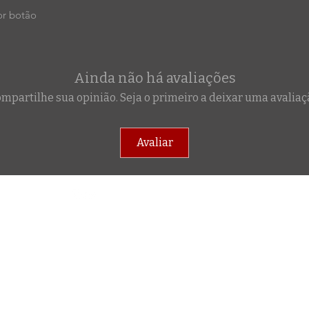
or botão
Ainda não há avaliações
mpartilhe sua opinião. Seja o primeiro a deixar uma avaliaç
Avaliar
ade
f@gmail.co
-4624
©2025 por Ceschini Combat Tech. SI VIS PACEM PARA BELLUM