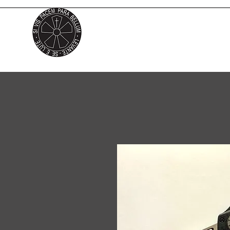
CCT LIBERDA
Os melhores canivetes OTF no
paí