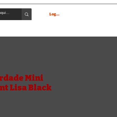
Login
rdade Mini
nt Lisa Black
ço