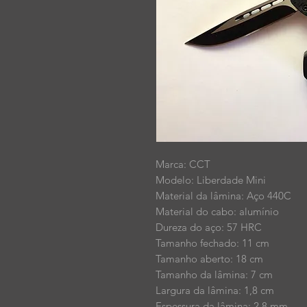
Marca: CCT
Modelo: Liberdade Mini
Material da lâmina: Aço 440C
Material do cabo: alumínio
Dureza do aço: 57 HRC
Tamanho fechado: 11 cm
Tamanho aberto: 18 cm
Tamanho da lâmina: 7 cm
Largura da lâmina: 1,8 cm
Espessura da lâmina: 2,8 mm