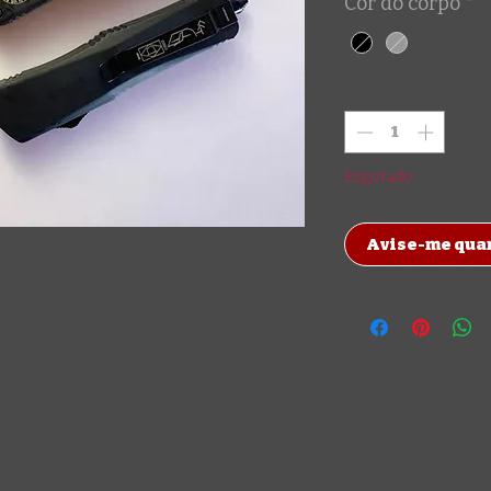
Cor do corpo
*
Quantidade
*
Esgotado
Avise-me quan