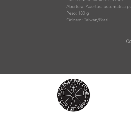
Abertura: Abertura automática p
Peso: 180 g
Origem: Taiwan/Brasil
Co
CCT Liberd
Brasília - DF
cctliberdadeot
m
+55 (61) 99566