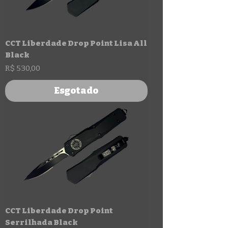
CCT Liberdade Drop Point Lisa All
Black
Preço
R$ 530,00
Esgotado
CCT Liberdade Drop Point
Serrilhada Black