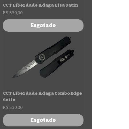
CCT Liberdade Adaga Lisa Satin
Preço
R$ 530,00
Esgotado
CCT Liberdade Adaga Combo Edge
Satin
Preço
R$ 530,00
Esgotado