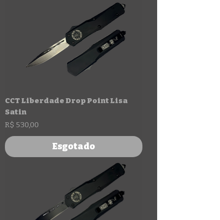
CCT Liberdade Drop Point Lisa
Satin
Preço
R$ 530,00
Esgotado