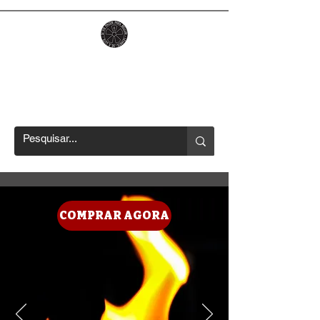
CCT LIBERDADE
Os melhores canivetes OTF no
país
COMPRAR AGORA