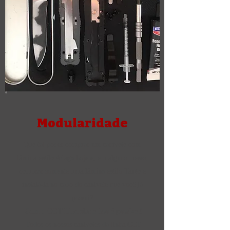
Modularidade
Que tal poder comprar um canivete com
lâmina estilo Adaga hoje e, em alguns meses,
comprar somente uma lâmina estilo Tanto e
instalá-la no cabo do canivete que você já
possui?
Com a CCT Liberdade isso é possível!
Todos os nossos canivetes da linha CCT