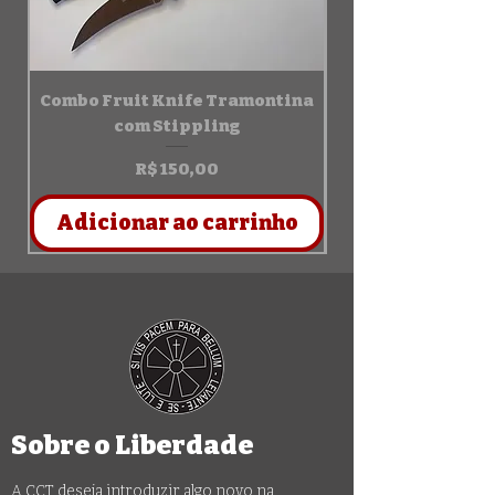
Combo Fruit Knife Tramontina
Bainha de Kydex
com Stippling
Preço
R$ 150,00
Adicionar ao carrinho
Sobre o Liberdade
A CCT deseja introduzir algo novo na